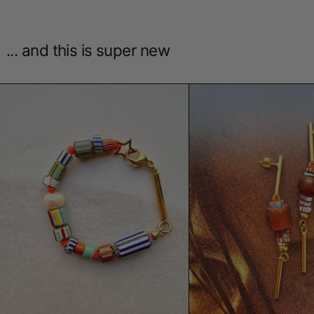
... and this is super new
Armband Love Venice | Handgefertig
Ohrri