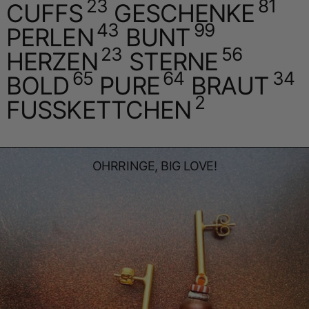
23
81
CUFFS
GESCHENKE
43
99
PERLEN
BUNT
23
56
HERZEN
STERNE
65
64
34
BOLD
PURE
BRAUT
2
FUSSKETTCHEN
OHRRINGE, BIG LOVE!