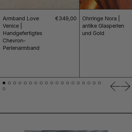
Armband Love
€349,00
Ohrringe Nora |
Venice |
antike Glasperlen
Handgefertigtes
und Gold
Chevron-
Perlenarmband
Vorher
Nä