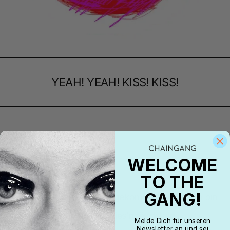
YEAH! YEAH! KISS! KISS!
Client Love
WELCOME
TO THE
GANG!
Die Cosi- Kette ist eben abgekommen. Wow, ich bin
begeistert!
Vielen Dank auch für die Wies'nbändchen.
Melde Dich für unseren
Newsletter an und sei